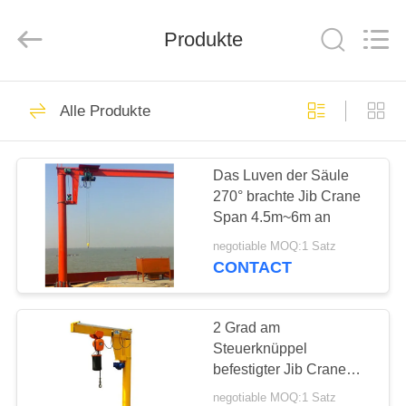
Henan
Silence
Industry
Co.,
Produkte
Ltd..
All
Rights
Reserved.
HAUS
44
Alle Produkte
Aufwand, Reisen
PRODUKTE
Kran
Das Luven der Säule
270° brachte Jib Crane
ÜBER
Span 4.5m~6m an
UNS
negotiable MOQ:1 Satz
CONTACT
43
FABRIK-
Europäischer
AUSFLUG
2 Grad am
Steuerknüppel
Laufkran
befestigter Jib Crane
QUALITÄTSKONTROLLE
Compact Design der
negotiable MOQ:1 Satz