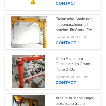
Tonnen-360
CONTACT
TRETEN
SIE
Elektrische Säule der
35
MIT
Hebemaschinen-5T
Laufkran der
brachte Jib Crane Free
UNS
Standing an
Werkstatt
negotiable MOQ:1 Satz
IN
CONTACT
VERBINDUNG
3 Ton Aluminum
FORDERN
Cantilever Jib Crane-
SIE
Höhe 2~10m
64
EIN
negotiable MOQ:1 Satz
CONTACT
tragbarer Portalkran
ZITAT
Arbeits-Aufgabe Lager-
SITEMAP
elektrische Säule