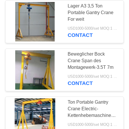
Lager A3 3,5 Ton
Portable Gantry Crane
25
For weit
Niedrige
USD1000-5000/set MOQ:1 Satz
CONTACT
Durchfahrtshöhen-
Hebemaschine
Beweglicher Bock
Crane Span des
Montagewerk-3.5T 7m
30
USD1000-5000/set MOQ:1 Satz
CONTACT
industrielle
elektrische
Ton Portable Gantry
Crane Electric-
Handkurbel
Kettenhebemaschine
des Leichtgewichtler-5
USD1000-5000/set MOQ:1 Satz