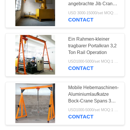
angebrachte Jib Cranes
PRIVACY
A3-A5
USD 3000-15000/set MOQ:1 Satz
CONTACT
20
POLICY
Elektroseilzug
Ein Rahmen-kleiner
tragbarer Portalkran 3,2
Ton Rail Operation
USD1000-5000/set MOQ:1 Satz
CONTACT
20
Mobile Hebemaschinen-
Aluminiumlaufkatze
Elektro-Kettenzug
Bock-Crane Spans 3M-
10m
USD1000-5000/set MOQ:1 Satz
CONTACT