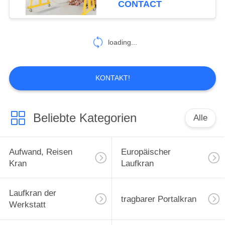
CONTACT
58
Säule angebrachter
loading...
Kranbalken-Kran
KONTAKT!
Beliebte Kategorien
Alle
58
einzelner
Aufwand, Reisen
Europäischer
TrägerPortalkran
Kran
Laufkran
Laufkran der
tragbarer Portalkran
Werkstatt