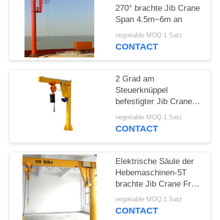
270° brachte Jib Crane
PRIVACY
Span 4.5m~6m an
POLICY
negotiable MOQ:1 Satz
CONTACT
2 Grad am
Steuerknüppel
befestigter Jib Crane
Compact Design der
negotiable MOQ:1 Satz
Tonnen-360
CONTACT
Elektrische Säule der
Hebemaschinen-5T
brachte Jib Crane Free
Standing an
negotiable MOQ:1 Satz
CONTACT