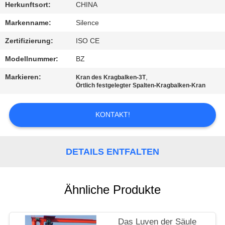
Herkunftsort:
CHINA
TRETEN
Markenname:
Silence
SIE
Zertifizierung:
ISO CE
MIT
Modellnummer:
BZ
UNS
Markieren:
,
Kran des Kragbalken-3T
IN
Örtlich festgelegter Spalten-Kragbalken-Kran
VERBINDUNG
KONTAKT!
FORDERN
SIE
DETAILS ENTFALTEN
EIN
ZITAT
Ähnliche Produkte
SITEMAP
Das Luven der Säule