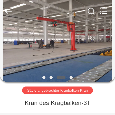
Henan
Silence
Industry
Co.,
Ltd..
All
Rights
Reserved.
HAUS
PRODUKTE
ÜBER
UNS
FABRIK-
AUSFLUG
Säule angebrachter Kranbalken-Kran
Kran des Kragbalken-3T
QUALITÄTSKONTROLLE