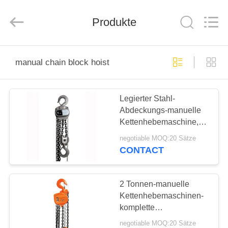
Henan
Silence
Industry
Co.,
Produkte
Ltd..
All
Rights
Reserved.
HAUS
manual chain block hoist
PRODUKTE
Legierter Stahl-
Abdeckungs-manuelle
ÜBER
Kettenhebemaschine,
UNS
dauerhafter Kettenzug-
negotiable MOQ:20 Sätze
Hebezeug
CONTACT
FABRIK-
AUSFLUG
2 Tonnen-manuelle
Kettenhebemaschinen-
komplette
QUALITÄTSKONTROLLE
Spezifikationen
negotiable MOQ:20 Sätze