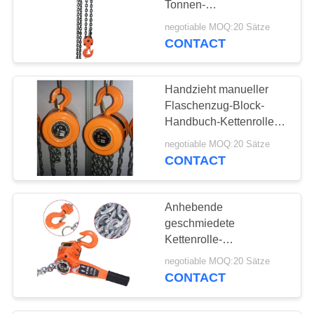
Tonnen-
Kettenhebemaschinen-
negotiable MOQ:20 Sätze
nicht leicht verformte
CONTACT
lange Nutzungsdauer
Handzieht manueller
Flaschenzug-Block-
Handbuch-Kettenrolle-
Block mit mehrfachen
negotiable MOQ:20 Sätze
Funktionen hoch
CONTACT
Anhebende
geschmiedete
Kettenrolle-
Stahlhebemaschine des
negotiable MOQ:20 Sätze
Haken-2 der Tonnen-
CONTACT
G80