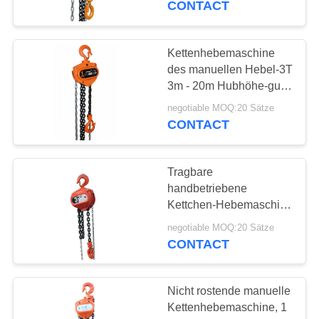
CONTACT
Kettenhebemaschine
des manuellen Hebel-3T
3m - 20m Hubhöhe-gute
Schlagzähigkeit
negotiable MOQ:20 Sätze
CONTACT
Tragbare
handbetriebene
Kettchen-Hebemaschine
mit Tropfen schmiedete
negotiable MOQ:20 Sätze
Haken für Fabrik
CONTACT
Nicht rostende manuelle
Kettenhebemaschine, 1