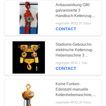
Antiauswirkung G80
galvanisierte 3
Handbuch-Kettenzug
der Tonnen-3m
negotiable MOQ:20 Sätze
CONTACT
Stadiums-Gebrauchs-
elektrische Kettenzug-
Hebemaschine 3
kompakter Festkörper-
negotiable MOQ:1 Satz
Fall der Phasen-380V
CONTACT
50Hz
Keine Funken-
Edelstahl-manuelle
Kettenhebemaschine,
Antihandbuch-Kettenzug
negotiable MOQ:20 Sätze
des rost-10T