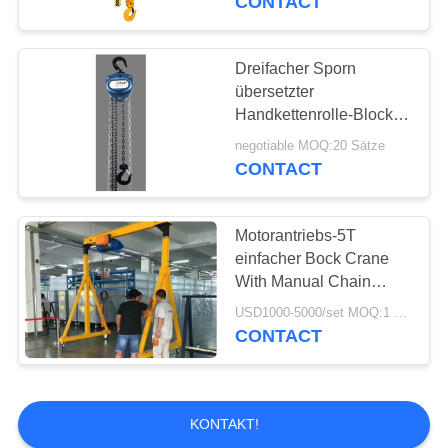
CONTACT
Dreifacher Sporn
übersetzter
Handkettenrolle-Block 1
Tonne hohe Effizienz
negotiable MOQ:20 Sätze
CONTACT
Motorantriebs-5T
einfacher Bock Crane
With Manual Chain
Block
USD1000-5000/set MOQ:1 Satz
CONTACT
KONTAKT!