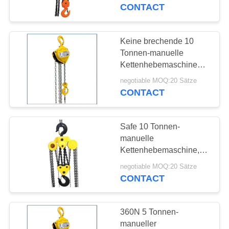
besonders angefertigt
CONTACT
nicht leicht verformt
TRETEN
SIE
Keine brechende 10
MIT
Tonnen-manuelle
Kettenhebemaschinen-
UNS
gute Schlagzähigkeits-
negotiable MOQ:20 Sätze
IN
lange Nutzungsdauer
CONTACT
VERBINDUNG
Safe 10 Tonnen-
FORDERN
manuelle
SIE
Kettenhebemaschine,
Kettenrolle-Block mit
EIN
negotiable MOQ:20 Sätze
Haken-guter Leistung
CONTACT
ZITAT
360N 5 Tonnen-
SITEMAP
manueller