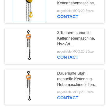
Kettenhebemaschinen-
PRIVACY
kundenspezifischer
negotiable MOQ:20 Sätze
Farbhartnäckiger
CONTACT
POLICY
widerstand zum Druck
3 Tonnen-manuelle
Kettenhebemaschine,
Hsz-Art
Handkettenhebemaschinen-
negotiable MOQ:20 Sätze
starke Druckfestigkeit
CONTACT
Dauerhafte Stahl
manuelle Kettenzug-
Hebemaschine 8 Tonne
Siegelrollenlager
negotiable MOQ:20 Sätze
CONTACT