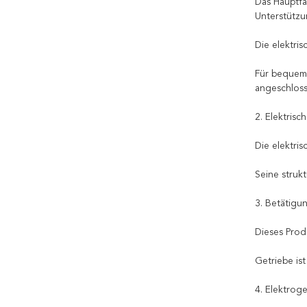
Das Hauptfa
Unterstützun
Die elektri
Für bequeme
angeschloss
2. Elektris
Die elektri
Seine struk
3. Betätigu
Dieses Prod
Getriebe is
4. Elektrog