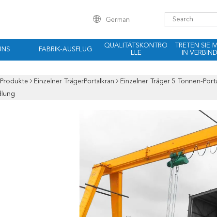
German
QUALITÄTSKONTRO
TRETEN SIE 
UNS
FABRIK-AUSFLUG
LLE
IN VERBIN
Produkte
Einzelner TrägerPortalkran
Einzelner Träger 5 Tonnen-Porta
dlung