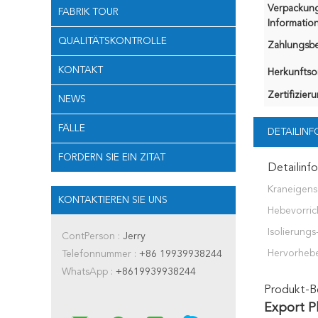
Verpackun
FABRIK TOUR
Information
QUALITÄTSKONTROLLE
Zahlungsb
KONTAKT
Herkunftsor
Zertifizier
NEWS
FÄLLE
DETAILIN
FORDERN SIE EIN ZITAT
Detailinf
Kraneigens
KONTAKTIEREN SIE UNS
Hebevorric
Isolierungs
ContPerson :
Jerry
Hervorheb
Telefonnummer :
+86 19939938244
WhatsApp :
+8619939938244
Produkt-B
Export P