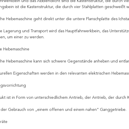
hrwerkbein und das Abblendlicht sind die Kastenstruktur, die durch vie
gsbein ist die Kastenstruktur, die durch vier Stahlplatten geschweißt w
sche Hebemaschine geht direkt unter die untere Flanschplatte des Ichst
 Lagerung und Transport wird das Hauptfahrwerkbein, das Unterstütz
en, um einer zu werden.
che Hebemaschine
sche Hebemaschine kann sich schwere Gegenstände anheben und entla
turellen Eigenschaften werden in den relevanten elektrischen Hebemasc
ngsvorrichtung
ukt ist in Form von unterschiedlichem Antrieb, der Antrieb, der durch
t der Gebrauch von „einem offenen und einem nahen“ Ganggetriebe.
eräte