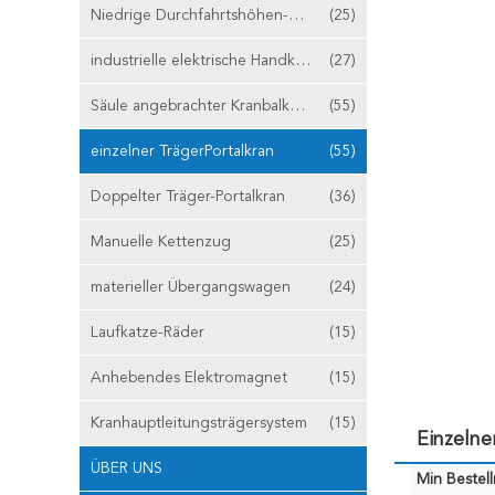
Niedrige Durchfahrtshöhen-Hebemaschine
(25)
industrielle elektrische Handkurbel
(27)
Säule angebrachter Kranbalken-Kran
(55)
einzelner TrägerPortalkran
(55)
Doppelter Träger-Portalkran
(36)
Manuelle Kettenzug
(25)
materieller Übergangswagen
(24)
Laufkatze-Räder
(15)
Anhebendes Elektromagnet
(15)
Kranhauptleitungsträgersystem
(15)
Einzelne
ÜBER UNS
Min Bestel