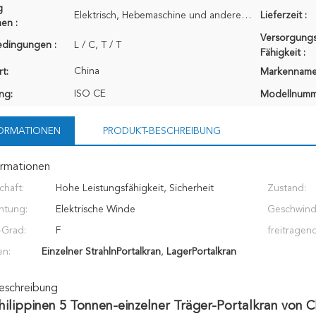
g
Elektrisch, Hebemaschine und andere Teile verpackte durch Sperrholzkiste der hohen Qualität; Strahle
Lieferzeit :
en :
Versorgungs
edingungen :
L / C, T / T
Fähigkeit :
China
t:
Markenname
ISO CE
ung:
Modellnumm
FORMATIONEN
PRODUKT-BESCHREIBUNG
ormationen
chaft:
Hohe Leistungsfähigkeit, Sicherheit
Zustand:
htung:
Elektrische Winde
Geschwindi
-Grad:
F
freitragen
en:
Einzelner StrahlnPortalkran
,
LagerPortalkran
eschreibung
hilippinen 5 Tonnen-einzelner Träger-Portalkran von 