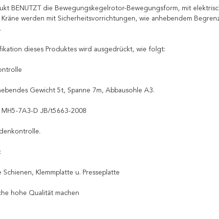
ukt BENUTZT die Bewegungskegelrotor-Bewegungsform, mit elektrisch
 Kräne werden mit Sicherheitsvorrichtungen, wie anhebendem Begrenz
.
fikation dieses Produktes wird ausgedrückt, wie folgt:
ontrolle
nhebendes Gewicht 5t, Spanne 7m, Abbausohle A3.
g: MH5-7A3-D JB/t5663-2008
odenkontrolle.
:
e Schienen, Klemmplatte u. Presseplatte
che hohe Qualität machen