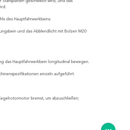
r Stahlplatten geschweißt wird, und das
ird.
ahls des Hauptfahrwerkbeins.
ungsbein und das Abblendlicht mit Bolzen M20
ng das Hauptfahrwerkbein longitudinal bewegen.
hinenspezifikationen einzeln aufgeführt.
 Kegelrotormotor bremst, um abzuschließen;