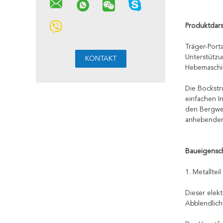
Produktdars
Träger-Port
Unterstützu
Hebemaschin
Die Bockstr
einfachen I
den Bergwer
anhebenden 
Baueigensc
1. Metallteil
Dieser elek
Abblendlicht