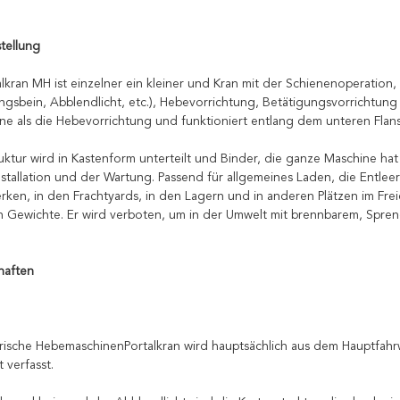
tellung
alkran MH ist einzelner ein kleiner und Kran mit der Schienenoperation
ngsbein, Abblendlicht, etc.), Hebevorrichtung, Betätigungsvorrichtung 
e als die Hebevorrichtung und funktioniert entlang dem unteren Flans
uktur wird in Kastenform unterteilt und Binder, die ganze Maschine hat 
nstallation und der Wartung. Passend für allgemeines Laden, die Entlee
ken, in den Frachtyards, in den Lagern und in anderen Plätzen im Frei
Gewichte. Er wird verboten, um in der Umwelt mit brennbarem, Spren
haften
trische HebemaschinenPortalkran wird hauptsächlich aus dem Hauptfa
 verfasst.