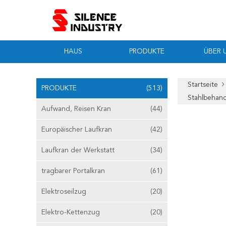
HAUS
PRODUKTE
ÜBER 
Startseite
PRODUKTE
(513)
Stahlbehan
Aufwand, Reisen Kran
(44)
Europäischer Laufkran
(42)
Laufkran der Werkstatt
(34)
tragbarer Portalkran
(61)
Elektroseilzug
(20)
Elektro-Kettenzug
(20)