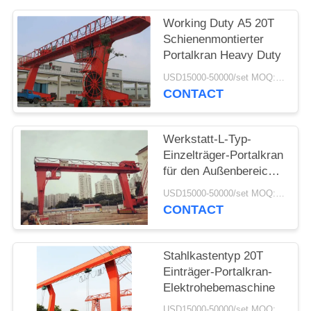
Working Duty A5 20T
PRIVACY
Schienenmontierter
POLICY
Portalkran Heavy Duty
USD15000-50000/set MOQ:1 Satz
CONTACT
Werkstatt-L-Typ-
Einzelträger-Portalkran
für den Außenbereich,
Schienenmontage
USD15000-50000/set MOQ:1 Satz
CONTACT
Stahlkastentyp 20T
Einträger-Portalkran-
Elektrohebemaschine
USD15000-50000/set MOQ:1 Satz