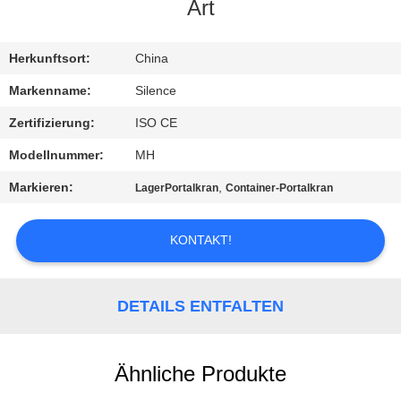
Art
TRETEN
SIE
Herkunftsort:
China
MIT
Markenname:
Silence
UNS
Zertifizierung:
ISO CE
IN
Modellnummer:
MH
VERBINDUNG
Markieren:
,
LagerPortalkran
Container-Portalkran
FORDERN
KONTAKT!
SIE
EIN
DETAILS ENTFALTEN
ZITAT
Ähnliche Produkte
SITEMAP