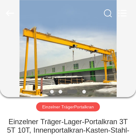
Henan
Silence
Industry
Co.,
Ltd..
All
Rights
Reserved.
HAUS
PRODUKTE
ÜBER
UNS
FABRIK-
AUSFLUG
Einzelner TrägerPortalkran
Einzelner Träger-Lager-Portalkran 3T
QUALITÄTSKONTROLLE
5T 10T, Innenportalkran-Kasten-Stahl-