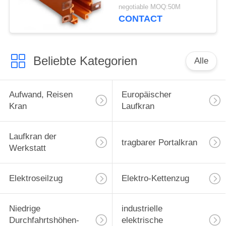
Stall-Operation des
negotiable MOQ:50M
Hauptleitungsträger-
CONTACT
System-HXTL
Beliebte Kategorien
Alle
Aufwand, Reisen
Europäischer
Kran
Laufkran
Laufkran der
tragbarer Portalkran
Werkstatt
Elektroseilzug
Elektro-Kettenzug
Niedrige
industrielle
Durchfahrtshöhen-
elektrische