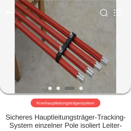
Henan
Silence
Industry
Co.,
Ltd..
All
Rights
Reserved.
HAUS
PRODUKTE
ÜBER
UNS
FABRIK-
AUSFLUG
Kranhauptleitungsträgersystem
Sicheres Hauptleitungsträger-Tracking-
QUALITÄTSKONTROLLE
System einzelner Pole isoliert Leiter-