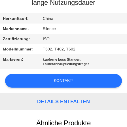
lange Nutzungsdauer
TRETEN
SIE
Herkunftsort:
China
MIT
Markenname:
Silence
UNS
Zertifizierung:
ISO
IN
Modellnummer:
T302, T402, T602
VERBINDUNG
Markieren:
,
kupferne buss Stangen
Laufkranhauptleitungsträger
FORDERN
KONTAKT!
SIE
EIN
DETAILS ENTFALTEN
ZITAT
SITEMAP
Ähnliche Produkte