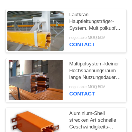
PRIVACY
Laufkran-
POLICY
Hauptleitungsträger-
System, Multipolkupfer
3 Phasen-
negotiable MOQ:50M
Hauptleitungsträger-
CONTACT
System
Multipolsystem-kleiner
Hochspannungsraum-
lange Nutzungsdauer
der Sammelschiene-
negotiable MOQ:50M
50-140A
CONTACT
Aluminium-Shell
strecken Art schnelle
Geschwindigkeits-