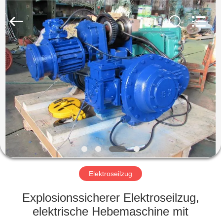
Henan
Silence
Industry
Co.,
Ltd..
All
Rights
Reserved.
HAUS
PRODUKTE
ÜBER
UNS
FABRIK-
AUSFLUG
Elektroseilzug
Explosionssicherer Elektroseilzug,
QUALITÄTSKONTROLLE
elektrische Hebemaschine mit