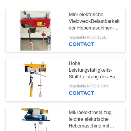
PRIVACY
Mini elektrische
POLICY
VielzweckBelastbarkeit
der Hebemaschinen-
0.1-1T mit CER-ISO-
negotiable MOQ:10SET
Bescheinigung
CONTACT
Hohe
Leistungsfähigkeits-
Stall-Leistung des Bau-
Elektroseilzug-1000kg
negotiable MOQ:1 Satz
CONTACT
Mikroelektroseilzug,
leichte elektrische
Hebemaschine mit