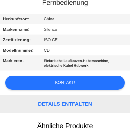
Fernbedienung
TRETEN
SIE
Herkunftsort:
China
MIT
Markenname:
Silence
UNS
Zertifizierung:
ISO CE
IN
Modellnummer:
CD
VERBINDUNG
Markieren:
,
Elektrische Laufkatzen-Hebemaschine
elektrische Kabel Hubwerk
FORDERN
KONTAKT!
SIE
EIN
DETAILS ENTFALTEN
ZITAT
SITEMAP
Ähnliche Produkte