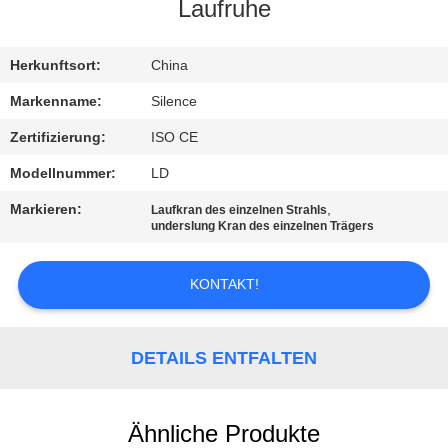
Laufruhe
TRETEN
SIE
Herkunftsort:
China
MIT
Markenname:
Silence
UNS
Zertifizierung:
ISO CE
IN
Modellnummer:
LD
VERBINDUNG
Markieren:
,
Laufkran des einzelnen Strahls
underslung Kran des einzelnen Trägers
FORDERN
KONTAKT!
SIE
EIN
DETAILS ENTFALTEN
ZITAT
SITEMAP
Ähnliche Produkte