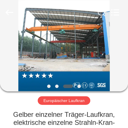
Henan
Silence
Industry
Co.,
Ltd..
All
Rights
Reserved.
HAUS
PRODUKTE
ÜBER
UNS
FABRIK-
AUSFLUG
Europäischer Laufkran
Gelber einzelner Träger-Laufkran,
QUALITÄTSKONTROLLE
elektrische einzelne Strahln-Kran-