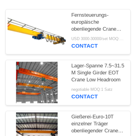
PRIVACY
Fernsteuerungs-
POLICY
europäische
obenliegende Crane
Single Beam Art A3 A4
USD 3000-30000/set MOQ:1 Satz
CONTACT
Lager-Spanne 7.5~31.5
M Single Girder EOT
Crane Low Headroom
negotiable MOQ:1 Satz
CONTACT
Gießerei-Euro-10T
einzelner Träger
obenliegender Crane