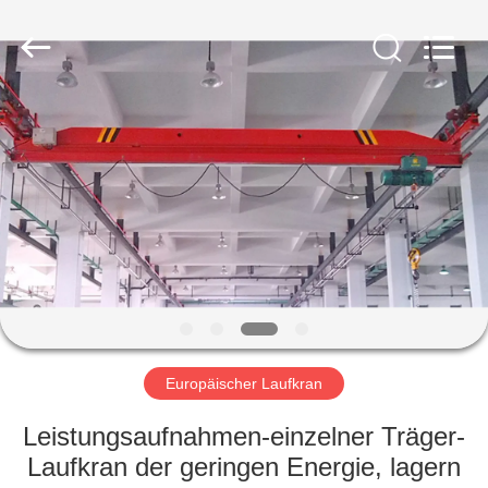
Henan
Silence
Industry
Co.,
Ltd..
All
Rights
Reserved.
HAUS
PRODUKTE
ÜBER
UNS
FABRIK-
AUSFLUG
Europäischer Laufkran
Leistungsaufnahmen-einzelner Träger-
QUALITÄTSKONTROLLE
Laufkran der geringen Energie, lagern