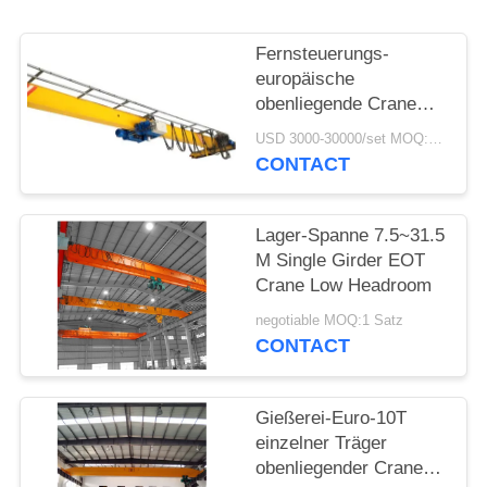
PRIVACY
Fernsteuerungs-
POLICY
europäische
obenliegende Crane
Single Beam Art A3 A4
USD 3000-30000/set MOQ:1 Satz
CONTACT
Lager-Spanne 7.5~31.5
M Single Girder EOT
Crane Low Headroom
negotiable MOQ:1 Satz
CONTACT
Gießerei-Euro-10T
einzelner Träger
obenliegender Crane