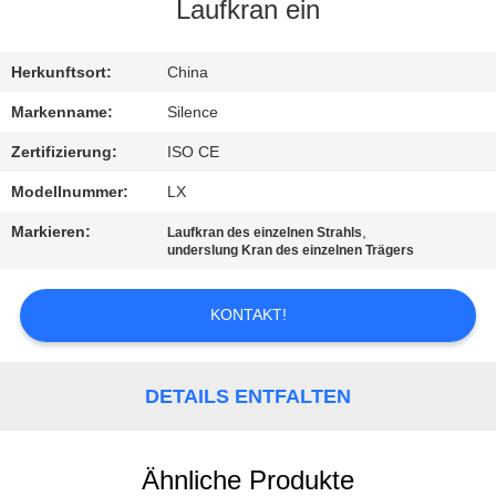
Laufkran ein
TRETEN
SIE
Herkunftsort:
China
MIT
Markenname:
Silence
UNS
Zertifizierung:
ISO CE
IN
Modellnummer:
LX
VERBINDUNG
Markieren:
,
Laufkran des einzelnen Strahls
underslung Kran des einzelnen Trägers
FORDERN
KONTAKT!
SIE
EIN
DETAILS ENTFALTEN
ZITAT
SITEMAP
Ähnliche Produkte