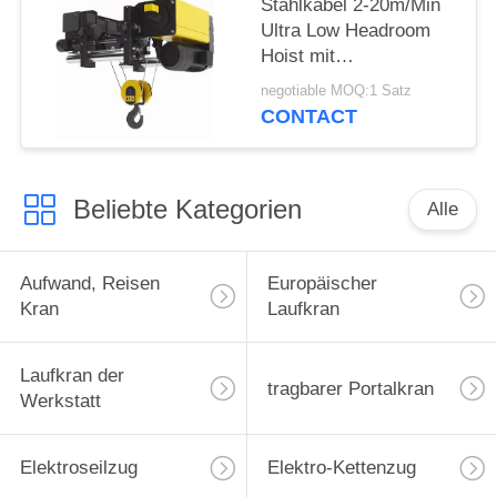
Stahlkabel 2-20m/Min
Ultra Low Headroom
Hoist mit
Aufhängehaken
negotiable MOQ:1 Satz
CONTACT
Beliebte Kategorien
Alle
Aufwand, Reisen
Europäischer
Kran
Laufkran
Laufkran der
tragbarer Portalkran
Werkstatt
Elektroseilzug
Elektro-Kettenzug