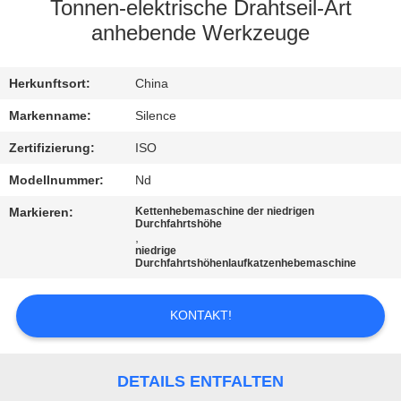
Tonnen-elektrische Drahtseil-Art
TRETEN
anhebende Werkzeuge
SIE
Herkunftsort:
China
MIT
UNS
Markenname:
Silence
IN
Zertifizierung:
ISO
VERBINDUNG
Modellnummer:
Nd
Markieren:
Kettenhebemaschine der niedrigen
Durchfahrtshöhe
FORDERN
,
niedrige
SIE
Durchfahrtshöhenlaufkatzenhebemaschine
EIN
KONTAKT!
ZITAT
SITEMAP
DETAILS ENTFALTEN