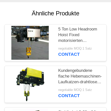
PRIVACY
Ähnliche Produkte
POLICY
5 Ton Low Headroom
Hoist Fixed
motorisierten
Kettenhebemaschine
negotiable MOQ:1 Satz
CONTACT
Kundengebundene
flache Hebemaschinen-
Laufkatzen-drahtlose
Fernbedienung der
negotiable MOQ:1 Satz
Einschienenbahn-10T
CONTACT