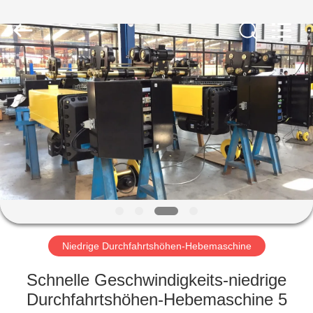
Henan
Silence
Industry
Co.,
Ltd..
All
Rights
Reserved.
HAUS
PRODUKTE
ÜBER
UNS
FABRIK-
AUSFLUG
Niedrige Durchfahrtshöhen-Hebemaschine
Schnelle Geschwindigkeits-niedrige
QUALITÄTSKONTROLLE
Durchfahrtshöhen-Hebemaschine 5