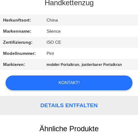
Handkettenzug
TRETEN
SIE
Herkunftsort:
China
MIT
Markenname:
Silence
UNS
Zertifizierung:
ISO CE
IN
Modellnummer:
Pint
VERBINDUNG
Markieren:
,
mobiler Portalkran
justierbarer Portalkran
FORDERN
KONTAKT!
SIE
EIN
DETAILS ENTFALTEN
ZITAT
Ähnliche Produkte
SITEMAP