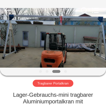
Henan
Silence
Industry
Co.,
Ltd..
All
Rights
Reserved.
HAUS
PRODUKTE
ÜBER
UNS
FABRIK-
AUSFLUG
Tragbarer Portalkran
Lager-Gebrauchs-mini tragbarer
QUALITÄTSKONTROLLE
Aluminiumportalkran mit