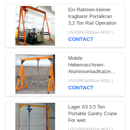
Ein Rahmen-kleiner
PRIVACY
tragbarer Portalkran
POLICY
3,2 Ton Rail Operation
USD1000-5000/set MOQ:1 Satz
CONTACT
Mobile
Hebemaschinen-
Aluminiumlaufkatze
Bock-Crane Spans 3M-
USD1000-5000/set MOQ:1 Satz
10m
CONTACT
Lager A3 3,5 Ton
Portable Gantry Crane
For weit
USD1000-5000/set MOQ:1 Satz