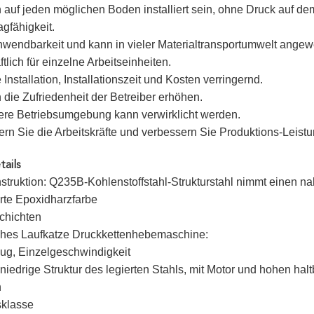
 auf jeden möglichen Boden installiert sein, ohne Druck auf
gfähigkeit.
nwendbarkeit und kann in vieler Materialtransportumwelt ange
tlich für einzelne Arbeitseinheiten.
 Installation, Installationszeit und Kosten verringernd.
 die Zufriedenheit der Betreiber erhöhen.
ere Betriebsumgebung kann verwirklicht werden.
ern Sie die Arbeitskräfte und verbessern Sie Produktions-Leistu
ails
struktion: Q235B-Kohlenstoffstahl-Strukturstahl nimmt einen n
rte Epoxidharzfarbe
chichten
ches Laufkatze Druckkettenhebemaschine:
ug, Einzelgeschwindigkeit
niedrige Struktur des legierten Stahls, mit Motor und hohen h
n
sklasse