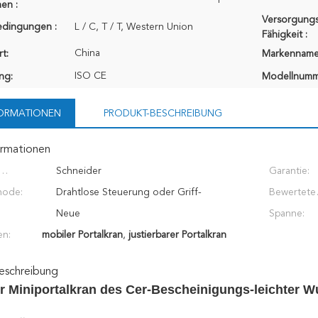
en :
Versorgungs
edingungen :
L / C, T / T, Western Union
Fähigkeit :
China
t:
Markenname
ISO CE
ung:
Modellnumm
FORMATIONEN
PRODUKT-BESCHREIBUNG
ormationen
Schneider
Garantie:
chteile:
hode:
Drahtlose Steuerung oder Griff-
Bewertete
Fernbedienung
Neue
Belastbarke
Spanne:
en:
mobiler Portalkran
,
justierbarer Portalkran
eschreibung
r Miniportalkran des Cer-Bescheinigungs-leichter 