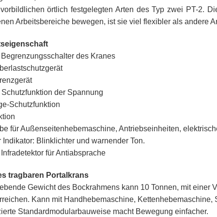
vorbildlichen örtlich festgelegten Arten des Typ zwei PT-2. 
nen Arbeitsbereiche bewegen, ist sie viel flexibler als andere 
tseigenschaft
 Begrenzungsschalter des Kranes
erlastschutzgerät
enzgerät
e Schutzfunktion der Spannung
ge-Schutzfunktion
ktion
 für Außenseitenhebemaschine, Antriebseinheiten, elektrische
Indikator: Blinklichter und warnender Ton.
 Infradetektor für Antiabsprache
des tragbaren Portalkrans
bende Gewicht des Bockrahmens kann 10 Tonnen, mit einer Viel
rreichen. Kann mit Handhebemaschine, Kettenhebemaschine, 
izierte Standardmodularbauweise macht Bewegung einfacher.