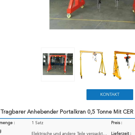
KONTAKT
 Tragbarer Anhebender Portalkran 0,5 Tonne Mit CER
lmenge :
1 Satz
Preis :
g
Elektrische und andere Teile verpackten durch Sperrholzkiste der hohen Qualität; Stahlkonstruktion v
Lieferzeit :