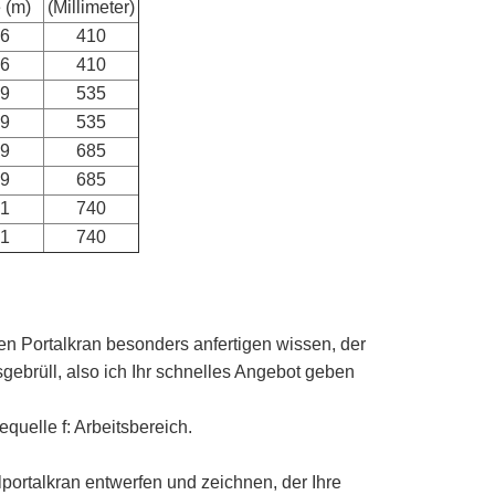
e (m)
(Millimeter)
76
410
76
410
69
535
69
535
69
685
69
685
61
740
61
740
ren Portalkran besonders anfertigen wissen, der
sgebrüll, also ich Ihr schnelles Angebot geben
uelle f: Arbeitsbereich.
lportalkran entwerfen und zeichnen, der Ihre