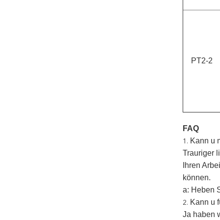
PT2-2
FAQ
Kann u m
1.
Trauriger 
Ihren Arbe
können.
a: Heben S
Kann u f
2.
Ja haben w