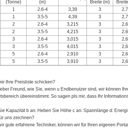
(Tonne)
(m)
Breite (m)
Breit
1
2.6-4
3,39
3
2,
1
3.5-5
4,39
3
2,
2
2.6-4
3,215
3
2,
2
3.5-5
4,215
3
2,
3
2.6-4
3,015
3
2,
3
3.5-5
4,015
3
2,
5
2.6-4
2,910
3
2,
5
3.5-5
3,910
3
2,
ir Ihre Preisliste schicken?
lieber Freund, wie Sie, wenn u Endbenutzer sind, wir können Ih
itsbereich übereinstimmt. So sagen pls mir, dass Ihr Information
ie Kapazität b an: Heben Sie Höhe c an: Spannlänge d: Energieq
ür uns zeichnen?
ir gute erfahrene Techniker, können wir für Ihren eigenen Porta