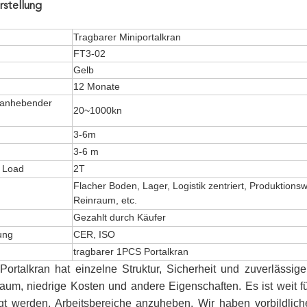
rstellung
Tragbarer Miniportalkran
FT3-02
Gelb
12 Monate
 anhebender
20~1000kn
3-6m
3-6 m
g Load
2T
Flacher Boden, Lager, Logistik zentriert, Produktionsw
g
Reinraum, etc.
Gezahlt durch Käufer
ung
CER, ISO
tragbarer 1PCS Portalkran
Portalkran hat einzelne Struktur, Sicherheit und zuverlässige,
aum, niedrige Kosten und andere Eigenschaften. Es ist weit 
igt werden, Arbeitsbereiche anzuheben. Wir haben vorbildli