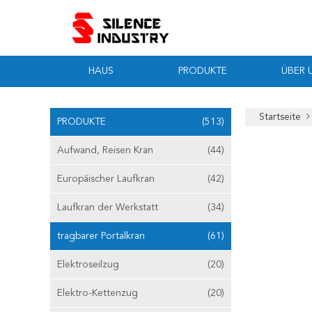
HAUS
PRODUKTE
ÜBER 
Startseite
PRODUKTE
(513)
Aufwand, Reisen Kran
(44)
Europäischer Laufkran
(42)
Laufkran der Werkstatt
(34)
tragbarer Portalkran
(61)
Elektroseilzug
(20)
Elektro-Kettenzug
(20)