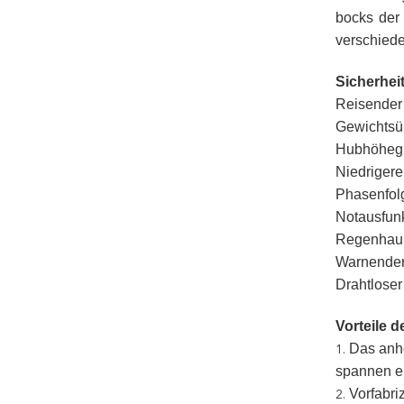
bocks der 
verschiede
Sicherhei
Reisender
Gewichtsüb
Hubhöhegr
Niedriger
Phasenfol
Notausfun
Regenhaube
Warnender 
Drahtloser
Vorteile 
Das anhe
1.
spannen e
Vorfabr
2.