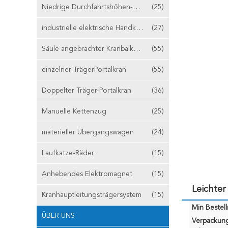
Niedrige Durchfahrtshöhen-Hebemaschine
(25)
industrielle elektrische Handkurbel
(27)
Säule angebrachter Kranbalken-Kran
(55)
einzelner TrägerPortalkran
(55)
Doppelter Träger-Portalkran
(36)
Manuelle Kettenzug
(25)
materieller Übergangswagen
(24)
Laufkatze-Räder
(15)
Anhebendes Elektromagnet
(15)
Leichter
Kranhauptleitungsträgersystem
(15)
Min Bestel
ÜBER UNS
Verpackun