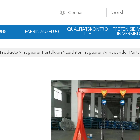
German
QUALITÄTSKONTRO
TRETEN SIE 
UNS
FABRIK-AUSFLUG
LLE
IN VERBIN
Produkte
Tragbarer Portalkran
Leichter Tragbarer Anhebender Porta