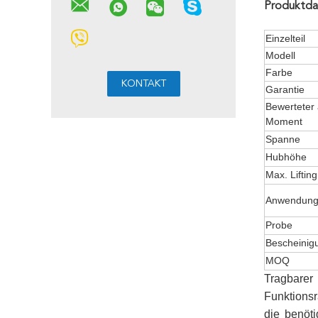
Produktda
Einzelteil
Modell
Farbe
Garantie
Bewerteter
Moment
Spanne
Hubhöhe
Max. Liftin
Anwendun
Probe
Bescheinig
MOQ
Tragbarer 
Funktionsr
die benöt