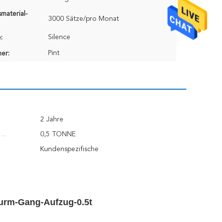
material-
3000 Sätze/pro Monat
Silence
:
Pint
er:
2 Jahre
0,5 TONNE
it:
Kundenspezifische
Wurm-Gang-Aufzug-0.5t