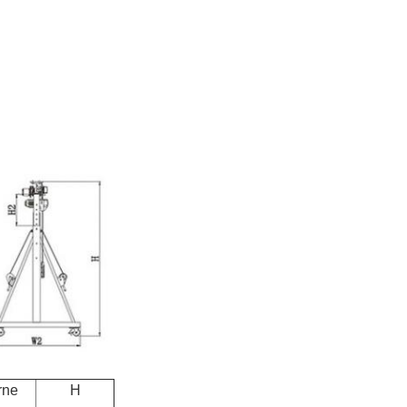
rne
H