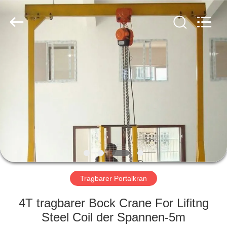
Henan
Silence
Industry
Co.,
Ltd..
All
Rights
Reserved.
HAUS
PRODUKTE
ÜBER
UNS
FABRIK-
AUSFLUG
Tragbarer Portalkran
4T tragbarer Bock Crane For Lifitng
QUALITÄTSKONTROLLE
Steel Coil der Spannen-5m