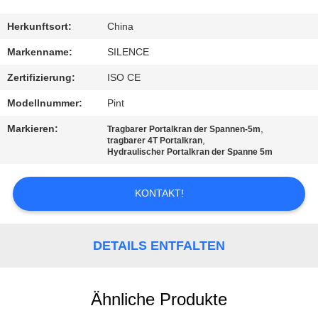
TRETEN
Herkunftsort:
China
SIE
Markenname:
SILENCE
MIT
Zertifizierung:
ISO CE
UNS
Modellnummer:
Pint
IN
Markieren:
,
Tragbarer Portalkran der Spannen-5m
VERBINDUNG
,
tragbarer 4T Portalkran
Hydraulischer Portalkran der Spanne 5m
FORDERN
KONTAKT!
SIE
EIN
DETAILS ENTFALTEN
ZITAT
Ähnliche Produkte
SITEMAP