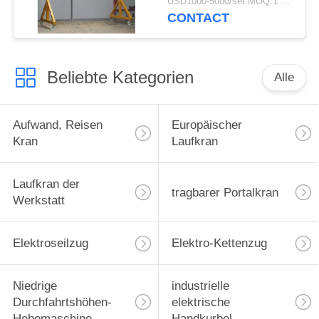
USD1000-5000/set MOQ:1 Satz
CONTACT
Beliebte Kategorien
Alle
Aufwand, Reisen
Europäischer
Kran
Laufkran
Laufkran der
tragbarer Portalkran
Werkstatt
Elektroseilzug
Elektro-Kettenzug
Niedrige
industrielle
Durchfahrtshöhen-
elektrische
Hebemaschine
Handkurbel