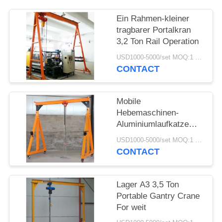
PRIVACY
Ein Rahmen-kleiner
tragbarer Portalkran
POLICY
3,2 Ton Rail Operation
USD1000-5000/set MOQ:1 Satz
CONTACT
Mobile
Hebemaschinen-
Aluminiumlaufkatze
Bock-Crane Spans 3M-
USD1000-5000/set MOQ:1 Satz
10m
CONTACT
Lager A3 3,5 Ton
Portable Gantry Crane
For weit