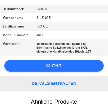
TRETEN
Herkunftsort:
CHINA
SIE
Markenname:
SILENCE
MIT
Zertifizierung:
ISO CE
UNS
Modellnummer:
JKD
IN
Markieren:
,
elektrische Seilwinde des Draht-1.5T
VERBINDUNG
,
Elektrische Seilwinde des Draht-5KN
elektrische Handkurbel des Bügels 1.5T
FORDERN
KONTAKT!
SIE
EIN
DETAILS ENTFALTEN
ZITAT
Ähnliche Produkte
SITEMAP