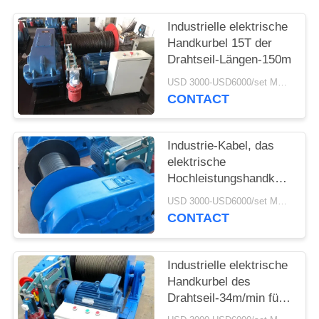
PRIVACY
Industrielle elektrische
Handkurbel 15T der
POLICY
Drahtseil-Längen-150m
USD 3000-USD6000/set MOQ:1 Satz
CONTACT
Industrie-Kabel, das
elektrische
Hochleistungshandkurbel
10T zieht
USD 3000-USD6000/set MOQ:1 Satz
CONTACT
Industrielle elektrische
Handkurbel des
Drahtseil-34m/min für
Baumaterial