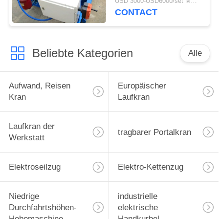
USD 3000-USD6000/set MOQ:1 Satz
CONTACT
Beliebte Kategorien
Alle
Aufwand, Reisen
Europäischer
Kran
Laufkran
Laufkran der
tragbarer Portalkran
Werkstatt
Elektroseilzug
Elektro-Kettenzug
Niedrige
industrielle
Durchfahrtshöhen-
elektrische
Hebemaschine
Handkurbel