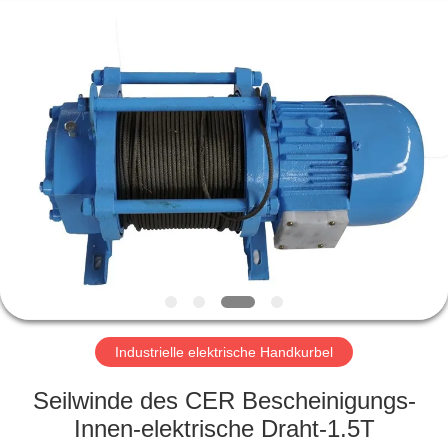
Henan
Silence
Industry
Co.,
Ltd..
All
Rights
Reserved.
HAUS
PRODUKTE
ÜBER
UNS
FABRIK-
AUSFLUG
Industrielle elektrische Handkurbel
Seilwinde des CER Bescheinigungs-
QUALITÄTSKONTROLLE
Innen-elektrische Draht-1.5T