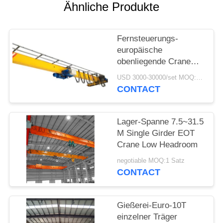
Ähnliche Produkte
PRIVACY
POLICY
Fernsteuerungs-
europäische
obenliegende Crane
Single Beam Art A3 A4
USD 3000-30000/set MOQ:1 Satz
CONTACT
Lager-Spanne 7.5~31.5
M Single Girder EOT
Crane Low Headroom
negotiable MOQ:1 Satz
CONTACT
Gießerei-Euro-10T
einzelner Träger