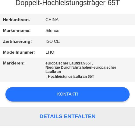
Doppelt-Hochleistungsträger 65T
TRETEN
SIE
Herkunftsort:
CHINA
MIT
Markenname:
Silence
UNS
Zertifizierung:
ISO CE
IN
Modellnummer:
LHO
VERBINDUNG
Markieren:
,
europäischer Laufkran 65T
Niedrige Durchfahrtshöhen-europäischer
Laufkran
,
Hochleistungslaufkran 65T
FORDERN
SIE
KONTAKT!
EIN
ZITAT
DETAILS ENTFALTEN
SITEMAP