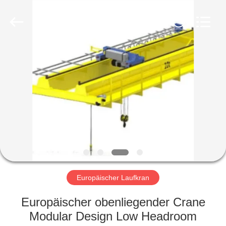
Henan
Silence
Industry
Co.,
Ltd..
All
Rights
Reserved.
HAUS
PRODUKTE
ÜBER
UNS
FABRIK-
AUSFLUG
Europäischer Laufkran
Europäischer obenliegender Crane
QUALITÄTSKONTROLLE
Modular Design Low Headroom