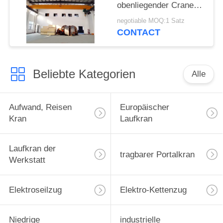
obenliegender Crane
Compact Structure
negotiable MOQ:1 Satz
CONTACT
Beliebte Kategorien
Alle
Aufwand, Reisen
Europäischer
Kran
Laufkran
Laufkran der
tragbarer Portalkran
Werkstatt
Elektroseilzug
Elektro-Kettenzug
Niedrige
industrielle