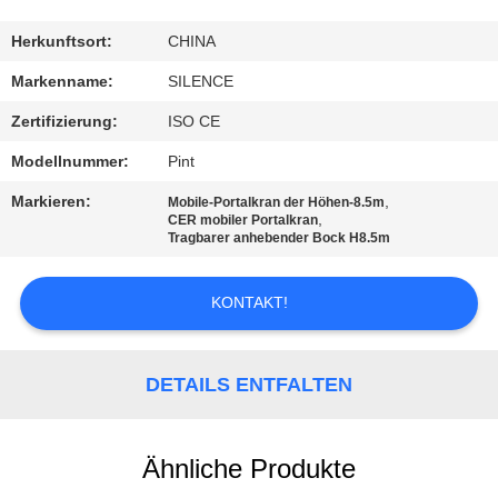
TRETEN
Herkunftsort:
CHINA
SIE
Markenname:
SILENCE
MIT
Zertifizierung:
ISO CE
UNS
Modellnummer:
Pint
IN
Markieren:
,
Mobile-Portalkran der Höhen-8.5m
VERBINDUNG
,
CER mobiler Portalkran
Tragbarer anhebender Bock H8.5m
FORDERN
KONTAKT!
SIE
EIN
DETAILS ENTFALTEN
ZITAT
Ähnliche Produkte
SITEMAP