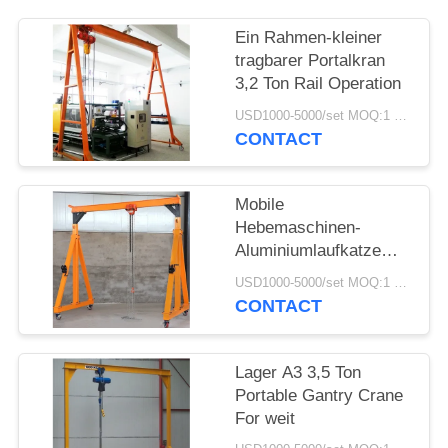
PRIVACY
Ein Rahmen-kleiner
tragbarer Portalkran
POLICY
3,2 Ton Rail Operation
USD1000-5000/set MOQ:1 Satz
CONTACT
Mobile
Hebemaschinen-
Aluminiumlaufkatze
Bock-Crane Spans 3M-
USD1000-5000/set MOQ:1 Satz
10m
CONTACT
Lager A3 3,5 Ton
Portable Gantry Crane
For weit