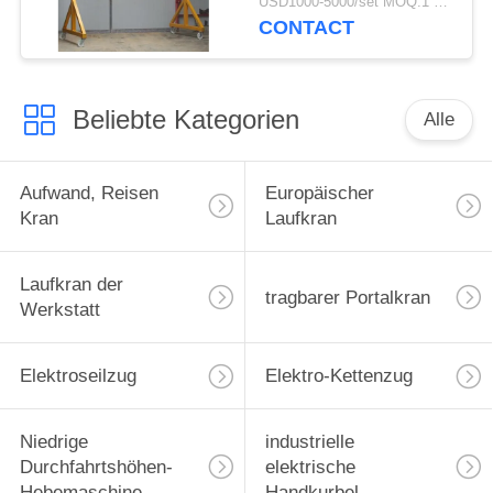
USD1000-5000/set MOQ:1 Satz
CONTACT
Beliebte Kategorien
Alle
Aufwand, Reisen
Europäischer
Kran
Laufkran
Laufkran der
tragbarer Portalkran
Werkstatt
Elektroseilzug
Elektro-Kettenzug
Niedrige
industrielle
Durchfahrtshöhen-
elektrische
Hebemaschine
Handkurbel