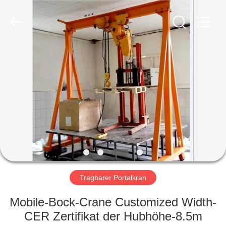
Henan
Silence
Industry
Co.,
Ltd..
All
Rights
Reserved.
HAUS
PRODUKTE
ÜBER
UNS
FABRIK-
AUSFLUG
Tragbarer Portalkran
Mobile-Bock-Crane Customized Width-
QUALITÄTSKONTROLLE
CER Zertifikat der Hubhöhe-8.5m