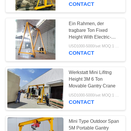
Spanne 2m
CONTACT
TRETEN
SIE
Ein Rahmen, der
35
MIT
tragbare Ton Fixed
Laufkran der
Height With Electric-
UNS
Hebemaschine des
Werkstatt
USD1000-5000/set MOQ:1 Satz
IN
Portalkran-3,5 anhebt
CONTACT
VERBINDUNG
Werkstatt Mini Lifitng
FORDERN
Height 3M 6 Ton
SIE
Movable Gantry Crane
64
EIN
USD1000-5000/set MOQ:1 Satz
CONTACT
tragbarer Portalkran
ZITAT
Mini Type Outdoor Span
SITEMAP
5M Portable Gantry