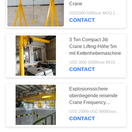
Crane
PRIVACY
USD1000-5000/set MOQ:1 Satz
CONTACT
20
POLICY
Elektroseilzug
3 Ton Compact Jib
Crane Lifting-Höhe 5m
mit Kettenhebemaschine
USD 3000-15000/set MOQ:1 Satz
CONTACT
20
Explosionssichere
obenliegende reisende
Elektro-Kettenzug
Crane Frequency
Control Of Motor
USD 25000-USD 90000/set MOQ:1 Satz
Geschwindigkeit 80T
CONTACT