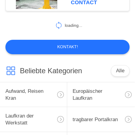
CONTACT
58
Säule angebrachter
loading...
Kranbalken-Kran
KONTAKT!
Beliebte Kategorien
Alle
58
einzelner
Aufwand, Reisen
Europäischer
TrägerPortalkran
Kran
Laufkran
Laufkran der
tragbarer Portalkran
Werkstatt