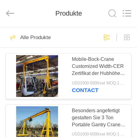
Henan
Silence
Industry
Co.,
Produkte
Ltd..
All
Rights
Reserved.
HAUS
44
Alle Produkte
Aufwand, Reisen
PRODUKTE
Kran
Mobile-Bock-Crane
Customized Width-CER
ÜBER
Zertifikat der Hubhöhe-
UNS
8.5m
USD1000-5000/set MOQ:1 Satz
CONTACT
43
FABRIK-
Europäischer
AUSFLUG
Besonders angefertigt
gestalten Sie 3 Ton
Laufkran
Portable Gantry Crane
QUALITÄTSKONTROLLE
Manual die Operations-
USD1000-5000/set MOQ:1 Satz