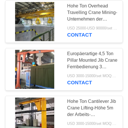
Hohe Ton Overhead
Travelling Crane Mining-
25
Unternehmen der
Niedrige
Stabilitäts-200
USD 25000-USD 90000/set MOQ:1 Satz
CONTACT
Durchfahrtshöhen-
Hebemaschine
Europäerartige 4,5 Ton
Pillar Mounted Jib Crane
Fernbedienung 3
Phasen-
30
USD 3000-15000/set MOQ:1 Satz
Stromversorgung
CONTACT
industrielle
elektrische
Hohe Ton Cantilever Jib
Crane Lifting-Höhe 5m
Handkurbel
der Arbeits-
Leistungsfähigkeits-7,5
USD 3000-15000/set MOQ:1 Satz