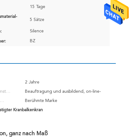
15 Tage
material-
5 Sätze
Silence
:
BZ
er:
2 Jahre
nst
Beauftragung und ausbildend, on-line-
Unterstützung
Berühmte Marke
tigter Kranbalkenkran
chteile:
ion, ganz nach Maß