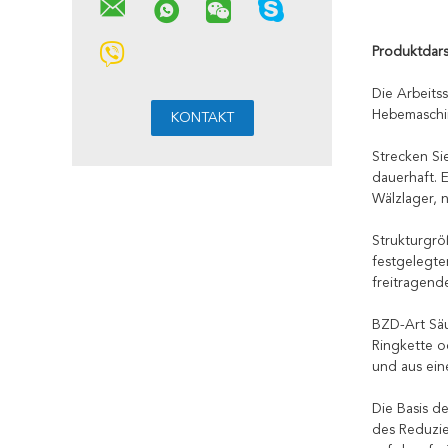
Produktdars
Die Arbeits
Hebemaschin
Strecken Si
dauerhaft. 
Wälzlager, 
Strukturgröß
festgelegte
freitragend
BZD-Art Säu
Ringkette o
und aus ein
Die Basis d
des Reduzie