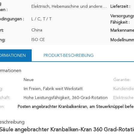
g
Elektrisch, Hebemaschine und andere Teile verpackte durch Sperrholzkiste der hohen Qualität; Strahle
Lieferzeit :
en :
Versorgungs
edingungen :
L / C, T / T
Fähigkeit :
China
t:
Markenname
ISO CE
ung:
Modellnumm
FORMATIONEN
PRODUKT-BESCHREIBUNG
ormationen
Neue
Garantie:
g:
Im Freien, Fabrik weit Werkstatt
Kundendie
chaft:
Hohe Leistungsfähigkeit, 360-Grad-Rotation
erbracht:
Elektrische
en:
Posten angebrachter Kranbalkenkran
,
am Steuerknüppel befes
hauptsächli
eschreibung
Säule angebrachter Kranbalken-Kran 360 Grad-Rotat