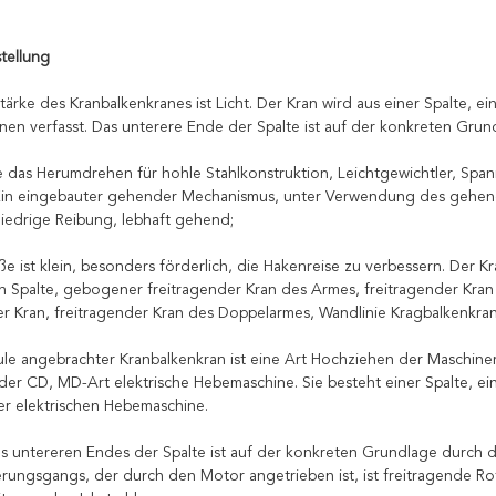
tellung
stärke des Kranbalkenkranes ist Licht. Der Kran wird aus einer Spalte,
en verfasst. Das unterere Ende der Spalte ist auf der konkreten Grund
e das Herumdrehen für hohle Stahlkonstruktion, Leichtgewichtler, Spa
Ein eingebauter gehender Mechanismus, unter Verwendung des gehen
niedrige Reibung, lebhaft gehend;
e ist klein, besonders förderlich, die Hakenreise zu verbessern. Der Kr
n Spalte, gebogener freitragender Kran des Armes, freitragender Kran
er Kran, freitragender Kran des Doppelarmes, Wandlinie Kragbalkenkran 
le angebrachter Kranbalkenkran ist eine Art Hochziehen der Maschine
der CD, MD-Art elektrische Hebemaschine. Sie besteht einer Spalte, 
er elektrischen Hebemaschine.
es untereren Endes der Spalte ist auf der konkreten Grundlage durch d
rungsgangs, der durch den Motor angetrieben ist, ist freitragende Rot