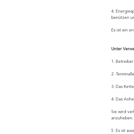
4. Energies
benützen u
Es ist ein 
Unter Verw
1. Betreibe
2. Terminal
3. Das Kett
4. Das Anh
Sie wird ve
anzuheben.
5. Es ist a