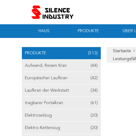
HAUS
PRODUKTE
ÜBER 
Startseite
PRODUKTE
(513)
Leistungsfä
Aufwand, Reisen Kran
(44)
Europäischer Laufkran
(42)
Laufkran der Werkstatt
(34)
tragbarer Portalkran
(61)
Elektroseilzug
(20)
Elektro-Kettenzug
(20)