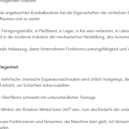
itragenden Ichstrahl.
le angebrachter Kranbalkenkran hat die Eigenschaften der einfachen
 Raumes und so weiter.
er Fertigungsstraße, in Fließband, in Lager, in Kai weit verbreitet, in 
 in die moderne Industrie der mechanischen Herstellung, des Automob
ideale Hebezeug, damit Unternehmen Funktions-Leistungsfähigkeit und
rlegenheit
g: mehrfache chemische Expansionsschrauben sind örtlich festgelegt, di
 erhöht, um Sicherheit sicherzustellen.
 Oberfläche schwankt mit unterschiedlicher Tonnage.
s-Winkel: der Rotation Winkel kann 360° sein, zum des Bedarfs der unt
loses Funktionieren und lärmarmes: die Maschine lässt glatt, mit lärmar
ufen.