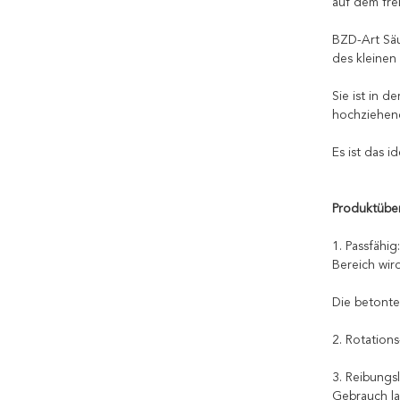
auf dem fre
BZD-Art Säu
des kleinen
Sie ist in d
hochziehend
Es ist das 
Produktübe
1. Passfähi
Bereich wird
Die betonte
2. Rotation
3. Reibungs
Gebrauch la