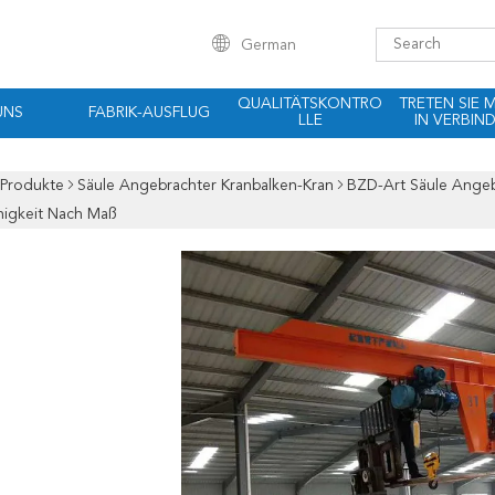
German
QUALITÄTSKONTRO
TRETEN SIE 
UNS
FABRIK-AUSFLUG
LLE
IN VERBIN
Produkte
Säule Angebrachter Kranbalken-Kran
BZD-Art Säule Angeb
higkeit Nach Maß