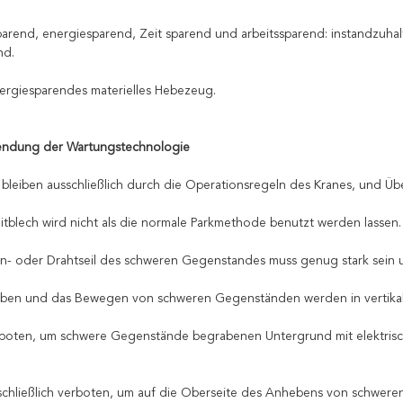
parend, energiesparend, Zeit sparend und arbeitssparend: instandzuhalt
nd.
energiesparendes materielles Hebezeug.
endung der Wartungstechnologie
r bleiben ausschließlich durch die Operationsregeln des Kranes, und Übe
leitblech wird nicht als die normale Parkmethode benutzt werden lassen.
en- oder Drahtseil des schweren Gegenstandes muss genug stark sein u
eben und das Bewegen von schweren Gegenständen werden in vertikal
rboten, um schwere Gegenstände begrabenen Untergrund mit elektris
usschließlich verboten, um auf die Oberseite des Anhebens von schwer