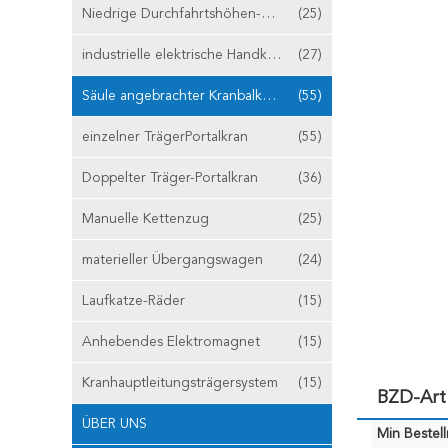
Niedrige Durchfahrtshöhen-Hebemaschine
(25)
industrielle elektrische Handkurbel
(27)
Säule angebrachter Kranbalken-Kran
(55)
einzelner TrägerPortalkran
(55)
Doppelter Träger-Portalkran
(36)
Manuelle Kettenzug
(25)
materieller Übergangswagen
(24)
Laufkatze-Räder
(15)
Anhebendes Elektromagnet
(15)
Kranhauptleitungsträgersystem
(15)
BZD-Art
ÜBER UNS
Min Bestel