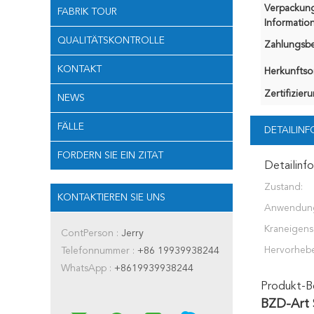
Verpackun
FABRIK TOUR
Information
QUALITÄTSKONTROLLE
Zahlungsb
KONTAKT
Herkunftsor
Zertifizier
NEWS
FÄLLE
DETAILIN
FORDERN SIE EIN ZITAT
Detailinf
Zustand:
KONTAKTIEREN SIE UNS
Anwendun
Kraneigens
ContPerson :
Jerry
Hervorheb
Telefonnummer :
+86 19939938244
WhatsApp :
+8619939938244
Produkt-B
BZD-Art 