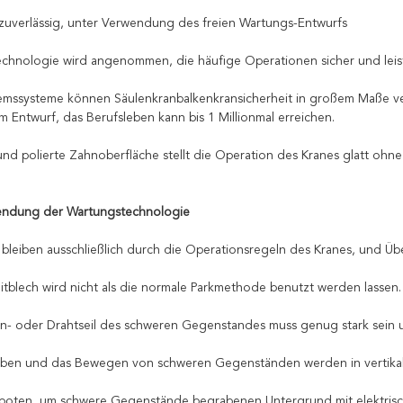
, zuverlässig, unter Verwendung des freien Wartungs-Entwurfs
echnologie wird angenommen, die häufige Operationen sicher und leis
emssysteme können Säulenkranbalkenkransicherheit in großem Maße ver
m Entwurf, das Berufsleben kann bis 1 Millionmal erreichen.
und polierte Zahnoberfläche stellt die Operation des Kranes glatt ohne
endung der Wartungstechnologie
r bleiben ausschließlich durch die Operationsregeln des Kranes, und Übe
leitblech wird nicht als die normale Parkmethode benutzt werden lassen.
en- oder Drahtseil des schweren Gegenstandes muss genug stark sein u
eben und das Bewegen von schweren Gegenständen werden in vertikal
rboten, um schwere Gegenstände begrabenen Untergrund mit elektris