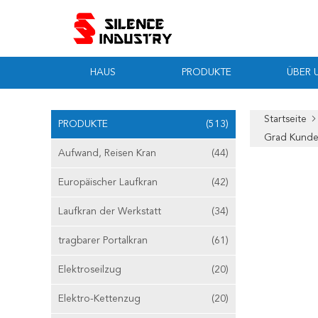
HAUS
PRODUKTE
ÜBER 
Startseite
PRODUKTE
(513)
Grad Kund
Aufwand, Reisen Kran
(44)
Europäischer Laufkran
(42)
Laufkran der Werkstatt
(34)
tragbarer Portalkran
(61)
Elektroseilzug
(20)
Elektro-Kettenzug
(20)