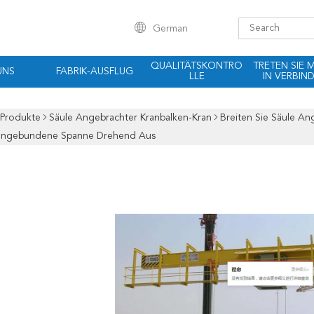
German
QUALITÄTSKONTRO
TRETEN SIE 
UNS
FABRIK-AUSFLUG
LLE
IN VERBIN
Produkte
Säule Angebrachter Kranbalken-Kran
Breiten Sie Säule A
engebundene Spanne Drehend Aus