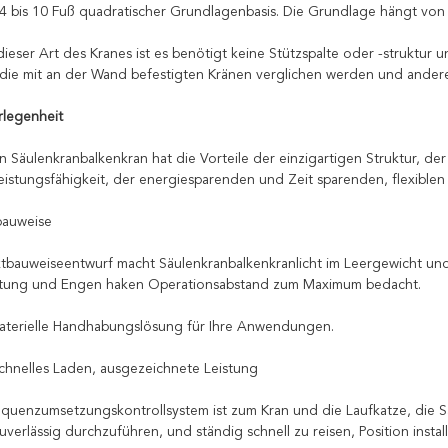
s 4 bis 10 Fuß quadratischer Grundlagenbasis. Die Grundlage hängt von
dieser Art des Kranes ist es benötigt keine Stützspalte oder -struktur 
die mit an der Wand befestigten Kränen verglichen werden und ander
rlegenheit
n Säulenkranbalkenkran hat die Vorteile der einzigartigen Struktur, der
eistungsfähigkeit, der energiesparenden und Zeit sparenden, flexiblen
bauweise
bauweiseentwurf macht Säulenkranbalkenkranlicht im Leergewicht und 
tung und Engen haken Operationsabstand zum Maximum bedacht.
aterielle Handhabungslösung für Ihre Anwendungen.
 schnelles Laden, ausgezeichnete Leistung
equenzumsetzungskontrollsystem ist zum Kran und die Laufkatze, die Sä
uverlässig durchzuführen, und ständig schnell zu reisen, Position insta