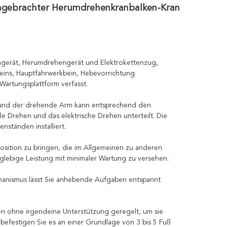
angebrachter Herumdrehenkranbalken-Kran
ngerät, Herumdrehengerät und Elektrokettenzug,
beins, Hauptfahrwerkbein, Hebevorrichtung
Wartungsplattform verfasst.
t, und der drehende Arm kann entsprechend den
 Drehen und das elektrische Drehen unterteilt. Die
ständen installiert.
 Position zu bringen, die im Allgemeinen zu anderen
nglebige Leistung mit minimaler Wartung zu versehen.
chanismus lässt Sie anhebende Aufgaben entspannt
n ohne irgendeine Unterstützung geregelt, um sie
es befestigen Sie es an einer Grundlage von 3 bis 5 Fuß