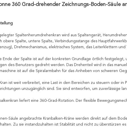
Tonne 360 Grad-drehender Zeichnungs-Boden-Säule 
tellung
tgelegter Spaltenherumdrehenkran wird aus Spaltengerät, Herumdrehe
ich obere Spalte, untere Spalte, Verbindungsstange des Hauptfahrwerk
tenzug), Drehmechanismus, elektrisches System, das Leiterklettern und 
e Ende der Spalte ist auf der konkreten Grundlage örtlich festgeleg
en des Benutzers gedreht werden. Das Drehenteil wird in das manuelle
aschine ist auf die Spiralarmbahn für das Anheben von schweren Gegen
Kran ist weit verbreitet, eine Last in den Bereichen zu steuern oder in
nrichtungen unzugänglich sind. Sie sind entworfen, um zuverlässige la
balkenkran liefert eine 360-Grad-Rotation. Der flexible Bewegungsme
nnen-Säule angebrachte Kranbalken-Kräne werden direkt auf dem Bode
halten. Zu sie instandzuhalten ist Stabilität und nicht zu überstürzen 