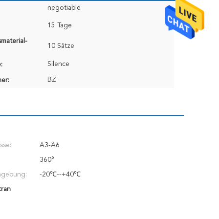
negotiable
15 Tage
material-
10 Sätze
Silence
:
BZ
er:
sse:
A3-A6
360°
mgebung:
-20℃--+40℃
kran