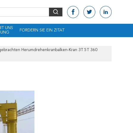
MIT UNS
FORDERN SIE EIN ZITAT
DUNG
ngebrachten Herumdrehenkranbalken-Kran 3T 5T 360