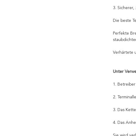
3. Sicherer
Die beste T
Perfekte Br
staubdichte
Verhärtete 
Unter Verw
1. Betreibe
2. Terminal
3. Das Kett
4. Das Anh
Sie wird ve