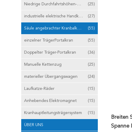
Niedrige Durchfahrtshöhen-Hebemaschine
(25)
industrielle elektrische Handkurbel
(27)
Säule angebrachter Kranbalken-Kran
(55)
einzelner TrägerPortalkran
(55)
Doppelter Träger-Portalkran
(36)
Manuelle Kettenzug
(25)
materieller Übergangswagen
(24)
Laufkatze-Räder
(15)
Anhebendes Elektromagnet
(15)
Kranhauptleitungsträgersystem
(15)
Breiten
ÜBER UNS
Spanne 