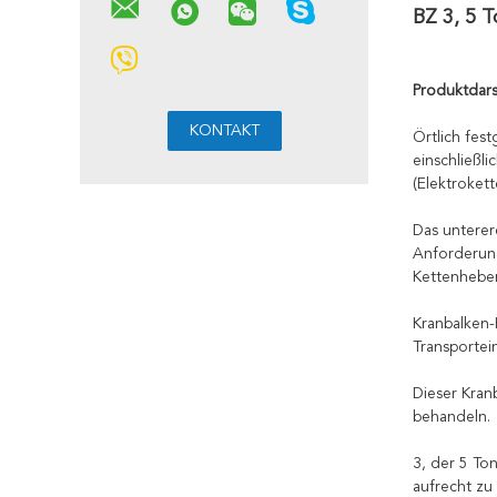
BZ 3, 5 
Produktdars
Örtlich fes
einschließl
(Elektroket
Das unterer
Anforderung
Kettenhebem
Kranbalken-
Transportei
Dieser Kran
behandeln.
3, der 5 To
aufrecht zu 