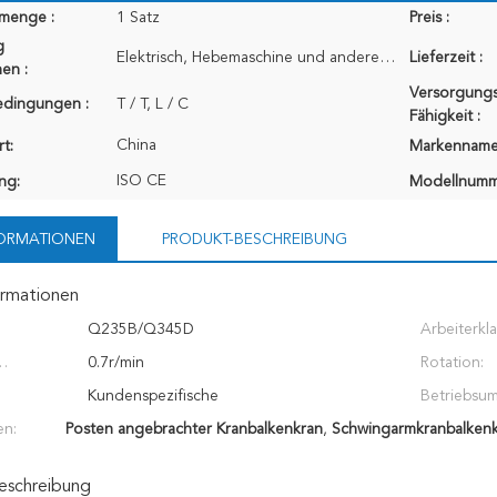
lmenge :
1 Satz
Preis :
g
Elektrisch, Hebemaschine und andere Teile verpackte durch Sperrholzkiste der hohen Qualität; Strahle
Lieferzeit :
en :
Versorgungs
edingungen :
T / T, L / C
Fähigkeit :
China
t:
Markenname
ISO CE
ung:
Modellnumm
FORMATIONEN
PRODUKT-BESCHREIBUNG
ormationen
Q235B/Q345D
Arbeiterkla
0.7r/min
Rotation:
gkeit:
Kundenspezifische
Betriebsu
en:
Posten angebrachter Kranbalkenkran
,
Schwingarmkranbalken
eschreibung