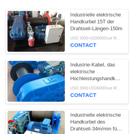
PRIVACY
Industrielle elektrische
POLICY
Handkurbel 15T der
Drahtseil-Längen-150m
USD 3000-USD6000/set MOQ:1 Satz
CONTACT
Industrie-Kabel, das
elektrische
Hochleistungshandkurbel
10T zieht
USD 3000-USD6000/set MOQ:1 Satz
CONTACT
Industrielle elektrische
Handkurbel des
Drahtseil-34m/min für