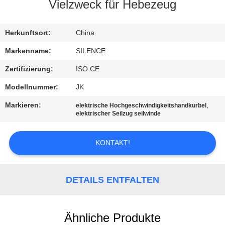
Vielzweck für Hebezeug
TRETEN
SIE
Herkunftsort:
China
MIT
Markenname:
SILENCE
UNS
Zertifizierung:
ISO CE
IN
Modellnummer:
JK
VERBINDUNG
Markieren:
,
elektrische Hochgeschwindigkeitshandkurbel
elektrischer Seilzug seilwinde
FORDERN
KONTAKT!
SIE
EIN
DETAILS ENTFALTEN
ZITAT
SITEMAP
Ähnliche Produkte