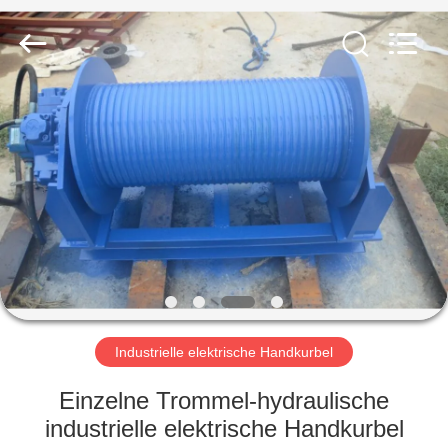
Henan
Silence
Industry
Co.,
Ltd..
All
Rights
Reserved.
HAUS
PRODUKTE
ÜBER
UNS
FABRIK-
AUSFLUG
Industrielle elektrische Handkurbel
Einzelne Trommel-hydraulische
QUALITÄTSKONTROLLE
industrielle elektrische Handkurbel