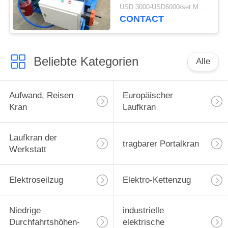
Baumaterial
USD 3000-USD6000/set MOQ:1 Satz
CONTACT
Beliebte Kategorien
Alle
Aufwand, Reisen
Europäischer
Kran
Laufkran
Laufkran der
tragbarer Portalkran
Werkstatt
Elektroseilzug
Elektro-Kettenzug
Niedrige
industrielle
Durchfahrtshöhen-
elektrische