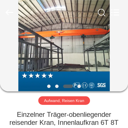
Henan
Silence
Industry
Co.,
Ltd..
All
Rights
Reserved.
HAUS
PRODUKTE
ÜBER
UNS
FABRIK-
AUSFLUG
Aufwand, Reisen Kran
Einzelner Träger-obenliegender
QUALITÄTSKONTROLLE
reisender Kran, Innenlaufkran 6T 8T