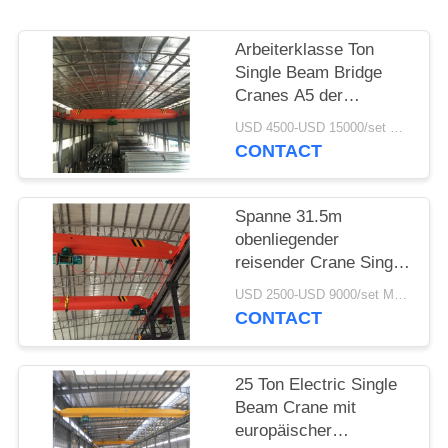
PRIVACY
Arbeiterklasse Ton
POLICY
Single Beam Bridge
Cranes A5 der
doppelten
USD 4500-USD 15000/set MOQ:1 Satz
Geschwindigkeits-12
CONTACT
Spanne 31.5m
obenliegender
reisender Crane Single
Girder 5 Ton With
USD 2500-USD 9000/set MOQ:1 Satz
Track
CONTACT
25 Ton Electric Single
Beam Crane mit
europäischer