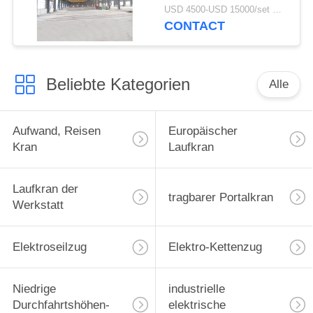
elektrischer
USD 4500-USD 15000/set MOQ:1 Satz
Hebemaschine
CONTACT
Beliebte Kategorien
Alle
Aufwand, Reisen
Europäischer
Kran
Laufkran
Laufkran der
tragbarer Portalkran
Werkstatt
Elektroseilzug
Elektro-Kettenzug
Niedrige
industrielle
Durchfahrtshöhen-
elektrische