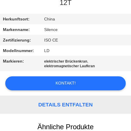
12T
TRETEN
SIE
Herkunftsort:
China
MIT
Markenname:
Silence
UNS
Zertifizierung:
ISO CE
IN
Modellnummer:
LD
VERBINDUNG
Markieren:
,
elektrischer Brückenkran
elektromagnetischer Laufkran
FORDERN
KONTAKT!
SIE
EIN
DETAILS ENTFALTEN
ZITAT
SITEMAP
Ähnliche Produkte