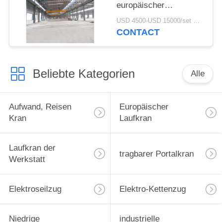
europäischer
elektrischer
USD 4500-USD 15000/set MOQ:1 Satz
Hebemaschine
CONTACT
Beliebte Kategorien
Alle
Aufwand, Reisen
Europäischer
Kran
Laufkran
Laufkran der
tragbarer Portalkran
Werkstatt
Elektroseilzug
Elektro-Kettenzug
Niedrige
industrielle