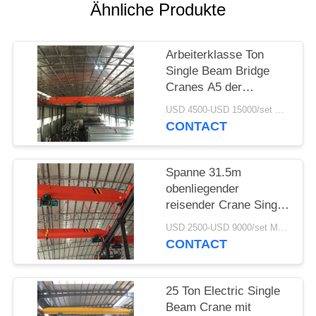
Ähnliche Produkte
PRIVACY
POLICY
Arbeiterklasse Ton
Single Beam Bridge
Cranes A5 der
doppelten
USD 4500-USD 15000/set MOQ:1 Satz
Geschwindigkeits-12
CONTACT
Spanne 31.5m
obenliegender
reisender Crane Single
Girder 5 Ton With
USD 2500-USD 9000/set MOQ:1 Satz
Track
CONTACT
25 Ton Electric Single
Beam Crane mit