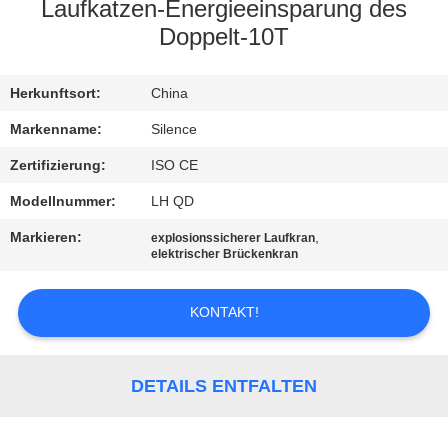
Laufkatzen-Energieeinsparung des
TRETEN
Doppelt-10T
SIE
Herkunftsort:
China
MIT
UNS
Markenname:
Silence
IN
Zertifizierung:
ISO CE
VERBINDUNG
Modellnummer:
LH QD
Markieren:
,
explosionssicherer Laufkran
elektrischer Brückenkran
FORDERN
SIE
KONTAKT!
EIN
ZITAT
DETAILS ENTFALTEN
SITEMAP