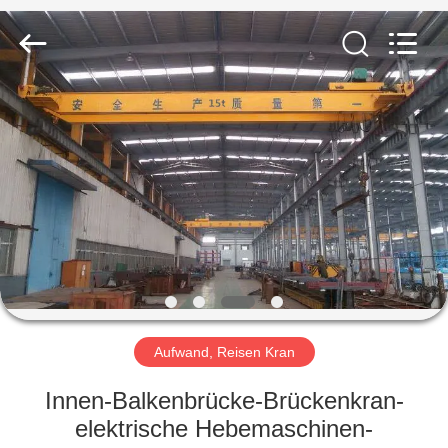
Henan
Silence
Industry
Co.,
Ltd..
All
Rights
Reserved.
HAUS
PRODUKTE
ÜBER
UNS
FABRIK-
AUSFLUG
Aufwand, Reisen Kran
Innen-Balkenbrücke-Brückenkran-
QUALITÄTSKONTROLLE
elektrische Hebemaschinen-