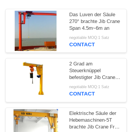
PRIVACY
Das Luven der Säule
POLICY
270° brachte Jib Crane
Span 4.5m~6m an
negotiable MOQ:1 Satz
CONTACT
2 Grad am
Steuerknüppel
befestigter Jib Crane
Compact Design der
negotiable MOQ:1 Satz
Tonnen-360
CONTACT
Elektrische Säule der
Hebemaschinen-5T
brachte Jib Crane Free