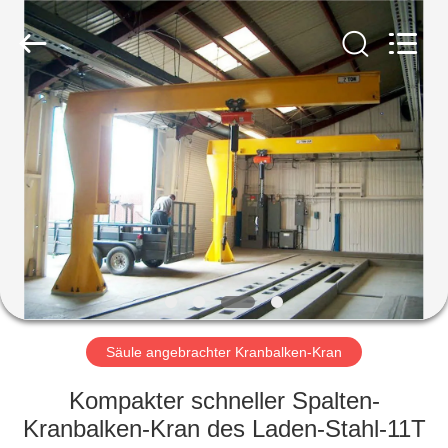
Henan
Silence
Industry
Co.,
Ltd..
All
Rights
Reserved.
HAUS
PRODUKTE
ÜBER
UNS
FABRIK-
AUSFLUG
Säule angebrachter Kranbalken-Kran
Kompakter schneller Spalten-
QUALITÄTSKONTROLLE
Kranbalken-Kran des Laden-Stahl-11T