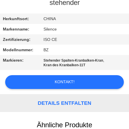
stehender
TRETEN
SIE
Herkunftsort:
CHINA
MIT
Markenname:
Silence
UNS
Zertifizierung:
ISO CE
IN
Modellnummer:
BZ
VERBINDUNG
Markieren:
,
Stehender Spalten-Kranbalken-Kran
Kran des Kranbalken-11T
FORDERN
KONTAKT!
SIE
EIN
DETAILS ENTFALTEN
ZITAT
SITEMAP
Ähnliche Produkte